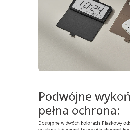
Podwójne wykoń
pełna ochrona:
Dostępne w dwóch kolorach. Piaskowy odc
wyglądu lub głęboki szary dla eleganckie