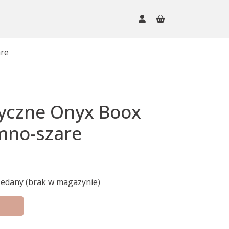
are
yczne Onyx Boox
mno-szare
edany (brak w magazynie)