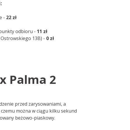
:
e -
22 zł
punkty odbioru -
11 zł
, Ostrowskiego 13B) -
0 zł
x Palma 2
ądzenie przed zarysowaniami, a
i czemu można w ciągu kilku sekund
finowany beżowo-piaskowy.