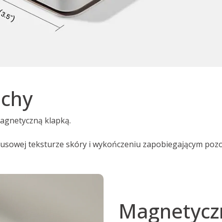
echy
agnetyczną klapką.
sowej teksturze skóry i wykończeniu zapobiegającym pozo
Magnetyczn