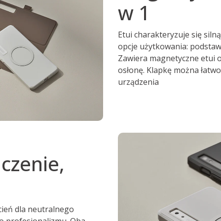
w 1
Etui charakteryzuje się siln
opcje użytkowania: podstaw
Zawiera magnetyczne etui
osłonę. Klapkę można łatw
urządzenia
czenie,
ień dla neutralnego
go profesjonalizmu. Oba