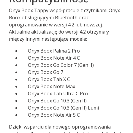
Onyx Boox Tappy współpracuje z czytnikami Onyx
Boox obsługującymi Bluetooth oraz
oprogramowanie w wersji 4.2 lub nowszej.
Aktualnie aktualizację do wersji 4.2 otrzymały
między innymi następujące modele:
Onyx Boox Palma 2 Pro
Onyx Boox Note Air 4 C
Onyx Boox Go Color 7 (Gen II)
Onyx Boox Go 7
Onyx Boox Tab X C
Onyx Boox Note Max
Onyx Boox Tab Ultra C Pro
Onyx Boox Go 10.3 (Gen II)
Onyx Boox Go 10.3 (Gen II) Lumi
Onyx Boox Note Air 5 C
Dzięki wsparciu dla nowego oprogramowania