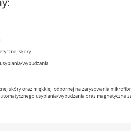
y:
i
etycznej skóry
 usypiania/wybudzania
znej skóry oraz miękkiej, odpornej na zarysowania mikrofib
automatycznego usypiania/wybudzania oraz magnetyczne za