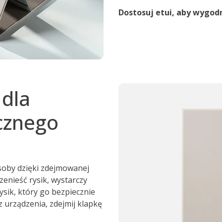
Dostosuj etui, aby wygodn
dla
cznego
soby dzięki zdejmowanej
enieść rysik, wystarczy
sik, który go bezpiecznie
 z urządzenia, zdejmij klapkę