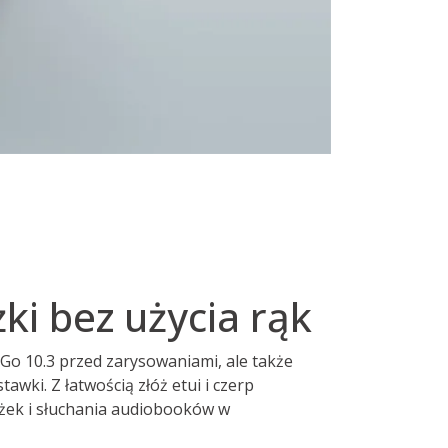
żki bez użycia rąk
k Go 10.3 przed zarysowaniami, ale także
awki. Z łatwością złóż etui i czerp
ążek i słuchania audiobooków w