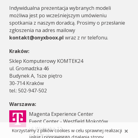
Indywidualna prezentacja wybranych modeli
możliwa jest po wcześniejszym umówieniu
spotkania z naszym doradcą. Prosimy o przesłanie
zgłoszenia na adres mailowy
kontakt@onyxboox.pl
wraz z nr telefonu.
Kraków:
Sklep Komputerowy KOMTEK24
ul. Gromadzka 46
Budynek A, 1sze piętro
30-714 Kraków
tel.: 502-947-502
Warszawa:
Magenta Experience Center
Event Center - Westfield Mokotów
ul. Wołoska 12
×
Korzystamy z plików cookies w celu sprawnej realizacji
02-675 Warszawa
usług i poprawnego działania strony.