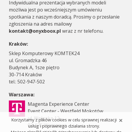
Indywidualna prezentacja wybranych modeli
możliwa jest po wcześniejszym umówieniu
spotkania z naszym doradcą. Prosimy o przesłanie
zgłoszenia na adres mailowy
kontakt@onyxboox.pl
wraz z nr telefonu.
Kraków:
Sklep Komputerowy KOMTEK24
ul. Gromadzka 46
Budynek A, 1sze piętro
30-714 Kraków
tel.: 502-947-502
Warszawa:
Magenta Experience Center
Event Center - Westfield Mokotów
ul. Wołoska 12
×
Korzystamy z plików cookies w celu sprawnej realizacji
02-675 Warszawa
usług i poprawnego działania strony.