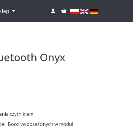
klep
luetooth Onyx
ania czytnikiem
deli Boox wyposażonych w moduł