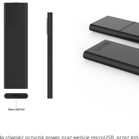
da również przycisk power oraz wejście microUSB, przez któr