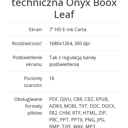
techniczna Onyx Boox
Leaf
Ekran:
7" HD E-ink Carta
Rozdzielczość:
1680x1264, 300 dpi
Podświetlenie
Tak z regulacją barwy
ekranu:
podświetlenia
Poziomy
16
szarości:
Obsługiwane
PDF, DJVU, CBR, CBZ, EPUB,
formaty
AZW3, MOBI, TXT, DOC, DOCX,
plików:
FB2, CHM, RTF, HTML, ZIP,
PRC, PPT, PPTX, PNG, JPG,
BMP, TIFF, WAV, MP3