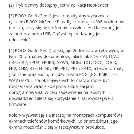
[2] Tryb ciemny dostępny jest w aplikacji NeoReader.
[3] BOOX Go 6 (Gen II) jest kompatybilny wyłącznie z
rysikiem BOOX InkSense Plus. Rysik oferuje 4096 poziomów
nacisku, łączy się bezpośrednio z czytnikiem i ładowany jest
za pomocą portu USB-C. (Rysik sprzedawany jest
oddzielnie.)
[4] BOOX Go 6 (Gen II) obsługuje 26 formatów cyfrowych, w
tym 20 formatów dokumentów, takich jak PDF, CAJ, DJVU,
CBR, CBZ, EPUB, EPUB3, AZW3, MOBI, TXT, DOC, DOCX,
FB2, CHM, RTF, HTML, ZIP, PRC, PPT i PPTX, a także formaty
graficzne oraz audio, między innymi PNG, JPG, BMP, TIFF,
WAV i MP3. Lista obsługiwanych formatów może być
rozszerzana wraz z kolejnymi aktualizacjami
oprogramowania. W celu zapewnienia najlepszych
doświadczeń zaleca się korzystanie z najnowszej wersji
firmware.
Kolory wyświetlają się inaczej na monitorach komputerów i
ekranach telefonów komórkowych. Kolor produktu i jego
ekranu może różnić się w rzeczywistym produkcie.