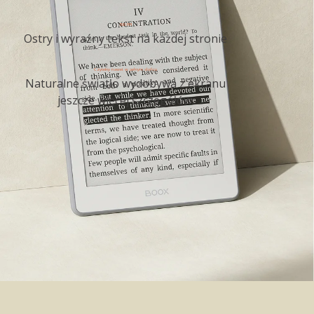
300 PPI
Ostry i wyraźny tekst na każdej stronie
Czytelny nawet w pełnym słońcu
Naturalne światło wydobywa z ekranu
jeszcze więcej szczegółów.
Podkreślaj,
notuj i