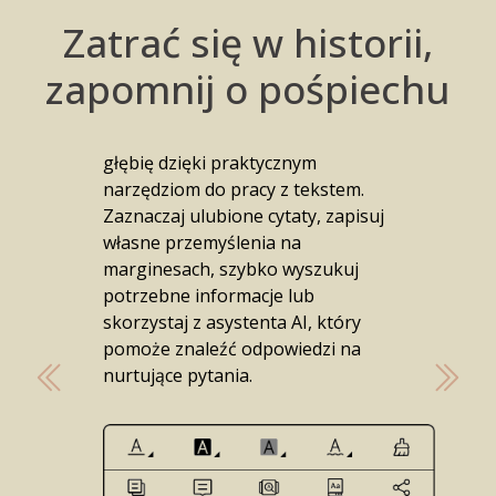
odkrywaj
Zatrać się w historii,
więcej
zapomnij o pośpiechu
Nadaj lekturze jeszcze większą
głębię dzięki praktycznym
narzędziom do pracy z tekstem.
Zaznaczaj ulubione cytaty, zapisuj
własne przemyślenia na
marginesach, szybko wyszukuj
potrzebne informacje lub
skorzystaj z asystenta AI, który
pomoże znaleźć odpowiedzi na
nurtujące pytania.
Poprzedni
Nastę