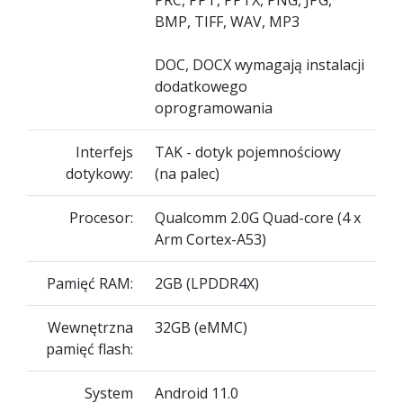
PRC, PPT, PPTX, PNG, JPG,
BMP, TIFF, WAV, MP3
DOC, DOCX wymagają instalacji
dodatkowego
oprogramowania
Interfejs
TAK - dotyk pojemnościowy
dotykowy:
(na palec)
Procesor:
Qualcomm 2.0G Quad-core (4 x
Arm Cortex-A53)
Pamięć RAM:
2GB (LPDDR4X)
Wewnętrzna
32GB (eMMC)
pamięć flash:
System
Android 11.0