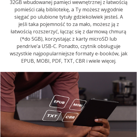
32GB wbudowanej pamięci wewnętrznej z łatwością
pomieści całą bibliotekę, a Ty możesz wygodnie
sięgać po ulubione tytuły gdziekolwiek jesteś. A
jeśli taka pojemność to za mało, możesz ją z
łatwością rozszerzyć, łącząc się z darmową chmurą
(*do 5GB), korzystając z karty microSD lub
pendrive’a USB-C. Ponadto, czytnik obsługuje
wszystkie najpopularniejsze formaty e-booków, jak
EPUB, MOBI, PDF, TXT, CBR i wiele więcej.