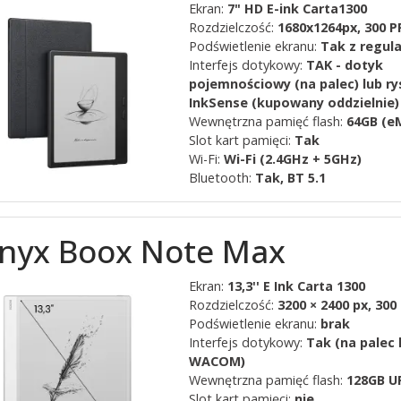
Ekran:
7" HD E-ink Carta1300
Rozdzielczość:
1680x1264px, 300 P
Podświetlenie ekranu:
Tak z regul
Interfejs dotykowy:
TAK - dotyk
pojemnościowy (na palec) lub ry
InkSense (kupowany oddzielnie)
Wewnętrzna pamięć flash:
64GB (e
Slot kart pamięci:
Tak
Wi-Fi:
Wi-Fi (2.4GHz + 5GHz)
Bluetooth:
Tak, BT 5.1
nyx Boox Note Max
Ekran:
13,3'' E Ink Carta 1300
Rozdzielczość:
3200 × 2400 px, 300
Podświetlenie ekranu:
brak
Interfejs dotykowy:
Tak (na palec 
WACOM)
Wewnętrzna pamięć flash:
128GB U
Slot kart pamięci:
nie