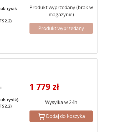
Produkt wyprzedany (brak w
lub rysik
magazynie)
FS2.2)
Produkt wyprzedany
1 779
zł
i
ub rysik)
Wysyłka w 24h
FS2.2)
Dodaj do koszyka