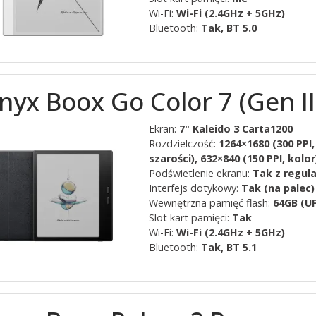
Wi-Fi:
Wi-Fi (2.4GHz + 5GHz)
Bluetooth:
Tak, BT 5.0
nyx Boox Go Color 7 (Gen II
Ekran:
7" Kaleido 3 Carta1200
Rozdzielczość:
1264×1680 (300 PPI,
szarości), 632×840 (150 PPI, kolor
Podświetlenie ekranu:
Tak z regul
Interfejs dotykowy:
Tak (na palec)
Wewnętrzna pamięć flash:
64GB (UF
Slot kart pamięci:
Tak
Wi-Fi:
Wi-Fi (2.4GHz + 5GHz)
Bluetooth:
Tak, BT 5.1