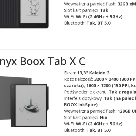
Wewnętrzna pamięć flash:
32GB e
Slot kart pamięci:
Tak
Wi-Fi:
Wi-Fi (2.4GHz + 5GHz)
Bluetooth:
Tak, BT 5.0
nyx Boox Tab X C
Ekran:
13,3'' Kaleido 3
Rozdzielczość:
3200 × 2400 (300 PPI
szarości), 1600 × 1200 (150 PPI, k
Podświetlenie ekranu:
Tak z regul
Interfejs dotykowy:
Tak (na palec 
BOOX InkSpire)
Wewnętrzna pamięć flash:
128GB U
Slot kart pamięci:
Nie
Wi-Fi:
Wi-Fi (2.4GHz + 5GHz)
Bluetooth:
Tak, BT 5.0