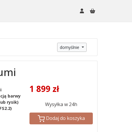
domyślnie
Lumi
1 899
zł
i
acją barwy
ub rysik)
Wysyłka w 24h
FS2.2)
Dodaj do koszyka