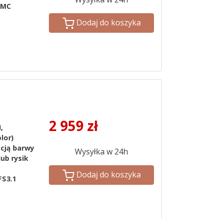
MMC
Dodaj do koszyka
2 959
zł
,
olor)
acją barwy
Wysyłka w 24h
lub rysik
Dodaj do koszyka
FS3.1