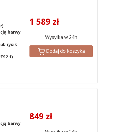
1 589
zł
r)
acją barwy
Wysyłka w 24h
lub rysik
Dodaj do koszyka
FS2.1)
849
zł
acją barwy
Wysyłka w 24h