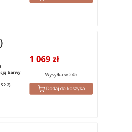
)
1 069
zł
)
acją barwy
Wysyłka w 24h
S2.2)
Dodaj do koszyka