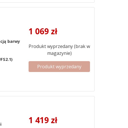
1 069
zł
acją barwy
Produkt wyprzedany (brak w
magazynie)
FS2.1)
Produkt wyprzedany
1 419
zł
i