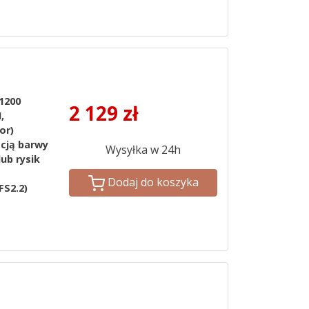
 1200
2 129
zł
,
or)
acją barwy
Wysyłka w 24h
lub rysik
Dodaj do koszyka
FS2.2)