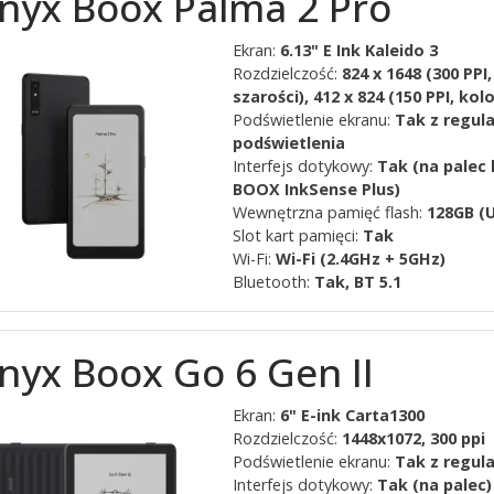
nyx Boox Palma 2 Pro
Ekran:
6.13" E Ink Kaleido 3
Rozdzielczość:
824 x 1648 (300 PPI,
szarości), 412 x 824 (150 PPI, kolo
Podświetlenie ekranu:
Tak z regul
podświetlenia
Interfejs dotykowy:
Tak (na palec 
BOOX InkSense Plus)
Wewnętrzna pamięć flash:
128GB (U
Slot kart pamięci:
Tak
Wi-Fi:
Wi-Fi (2.4GHz + 5GHz)
Bluetooth:
Tak, BT 5.1
nyx Boox Go 6 Gen II
Ekran:
6" E-ink Carta1300
Rozdzielczość:
1448x1072, 300 ppi
Podświetlenie ekranu:
Tak z regul
Interfejs dotykowy:
Tak (na palec)