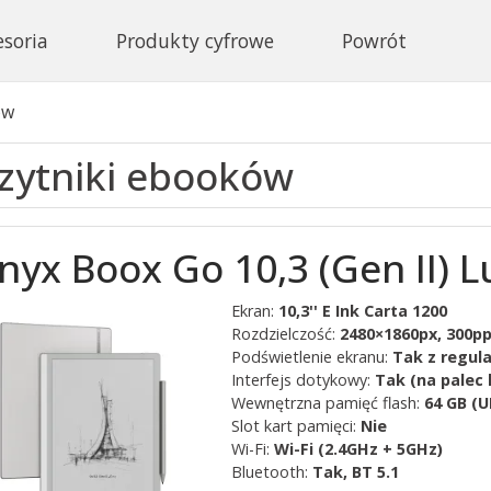
esoria
Produkty cyfrowe
Powrót
ów
zytniki ebooków
nyx Boox Go 10,3 (Gen II) 
Ekran:
10,3'' E Ink Carta 1200
Rozdzielczość:
2480×1860px, 300pp
Podświetlenie ekranu:
Tak z regul
Interfejs dotykowy:
Tak (na palec l
Wewnętrzna pamięć flash:
64 GB (U
Slot kart pamięci:
Nie
Wi-Fi:
Wi-Fi (2.4GHz + 5GHz)
Bluetooth:
Tak, BT 5.1