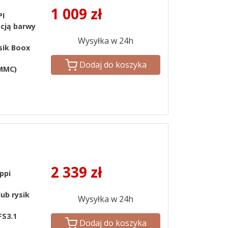
1 009
zł
PI
acją barwy
Wysyłka w 24h
sik Boox
Dodaj do koszyka
MMC)
2 339
zł
 ppi
lub rysik
Wysyłka w 24h
FS3.1
Dodaj do koszyka