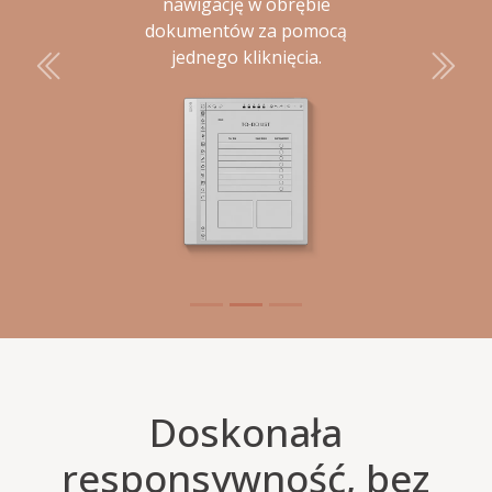
nawigację w obrębie
dokumentów za pomocą
jednego kliknięcia.
Poprzedni
Nastę
Doskonała
responsywność, bez