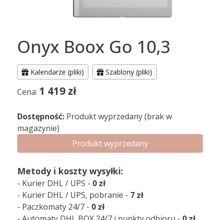
Onyx Boox Go 10,3
Kalendarze (pliki)
Szablony (pliki)
1 419
zł
Cena:
Dostępność:
Produkt wyprzedany (brak w
magazynie)
Produkt wyprzedany
Metody i koszty wysyłki:
- Kurier DHL / UPS -
0 zł
- Kurier DHL / UPS, pobranie -
7 zł
- Paczkomaty 24/7 -
0 zł
- Automaty DHL BOX 24/7 i punkty odbioru -
0 zł