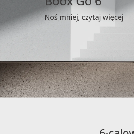
Boox Go 6
Noś mniej, czytaj więcej
6-calo