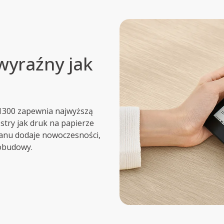
wyraźny jak
1300 zapewnia najwyższą
stry jak druk na papierze
kranu dodaje nowoczesności,
 obudowy.