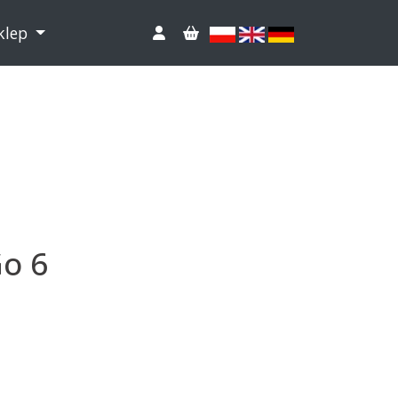
klep
o 6