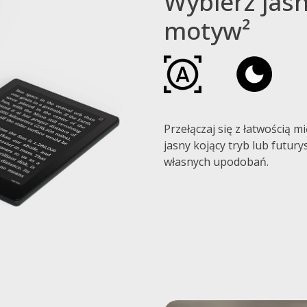
Wybierz jas
motyw²
Przełączaj się z łatwością
jasny kojący tryb lub futur
własnych upodobań.