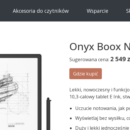
Akcesoria do czytników
Wsparcie
S
Onyx Boox N
2 549
z
Sugerowana cena:
Gdzie kupić
Lekki, nowoczesny i funkcjo
10,3-calowy tablet E Ink, s
Uczucie notowania, jak 
Wyświetlaj bez wysiłku, c
Duży i lekki jednocześnie