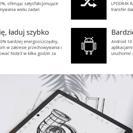
0%, oferując satysfakcjonujące
LPDDR4X RA
nywania wielu zadań
transfer d
ę, ładuj szybko
Bardzi
10% bardziej energooszczędny,
Android 10 
om w zakresie przechowywania i
aplikacjami
ować Note3 w kilka godzin za
uruchomić d