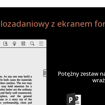
elozadaniowy z ekranem fo
Potężny zestaw n
wraż