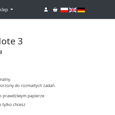
klep
ote 3
ł
nalny.
tworzony do rozmaitych zadań.
po prawdziwym papierze
o tylko chcesz