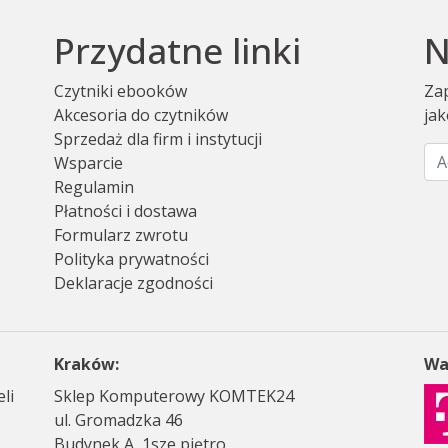
Przydatne linki
N
Czytniki ebooków
Zap
Akcesoria do czytników
jak
Sprzedaż dla firm i instytucji
Wsparcie
Regulamin
Płatności i dostawa
Formularz zwrotu
Polityka prywatności
Deklaracje zgodności
Kraków:
Wa
li
Sklep Komputerowy KOMTEK24
ul. Gromadzka 46
Budynek A, 1sze piętro