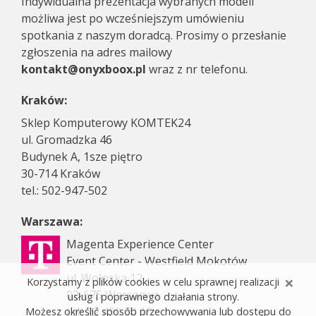
Indywidualna prezentacja wybranych modeli
możliwa jest po wcześniejszym umówieniu
spotkania z naszym doradcą. Prosimy o przesłanie
zgłoszenia na adres mailowy
kontakt@onyxboox.pl
wraz z nr telefonu.
Kraków:
Sklep Komputerowy KOMTEK24
ul. Gromadzka 46
Budynek A, 1sze piętro
30-714 Kraków
tel.: 502-947-502
Warszawa:
Magenta Experience Center
Event Center - Westfield Mokotów
ul. Wołoska 12
×
Korzystamy z plików cookies w celu sprawnej realizacji
02-675 Warszawa
usług i poprawnego działania strony.
tel.: 22 490 30 10
Możesz określić sposób przechowywania lub dostępu do